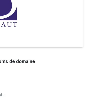
noms de domaine
t :