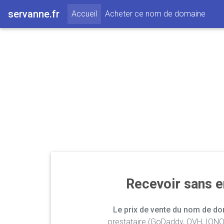
servanne.fr
(current)
Accueil
Acheter ce nom de domaine
Recevoir sans 
Le prix de vente du nom de dom
prestataire (GoDaddy, OVH, IONOS