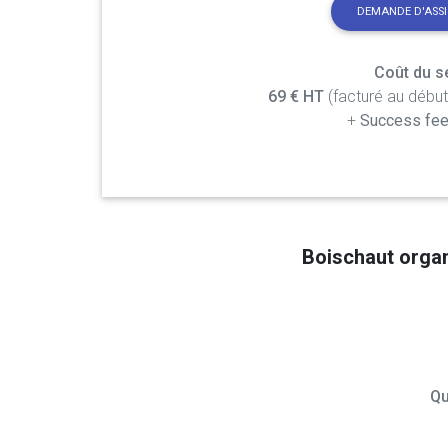
DEMANDE D'ASS
Coût du se
69 € HT
(facturé au débu
+
Success fee
Boischaut orga
Qu