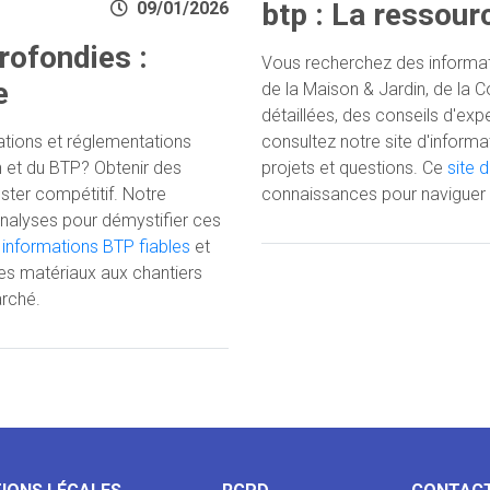
btp : La ressour
09/01/2026
rofondies :
Vous recherchez des informati
e
de la Maison & Jardin, de la 
détaillées, des conseils d'exp
ations et réglementations
consultez notre site d'informa
n et du BTP? Obtenir des
projets et questions. Ce
site 
ester compétitif. Notre
connaissances pour naviguer 
analyses pour démystifier ces
s
informations BTP fiables
et
des matériaux aux chantiers
rché.