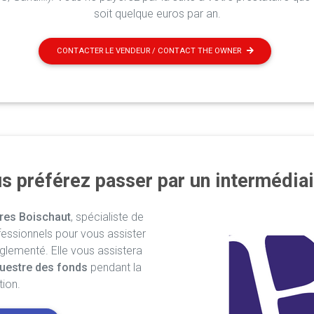
soit quelque euros par an.
CONTACTER LE VENDEUR / CONTACT THE OWNER
s préférez passer par un intermédiai
res Boischaut
, spécialiste de
fessionnels pour vous assister
églementé. Elle vous assistera
uestre des fonds
pendant la
tion.